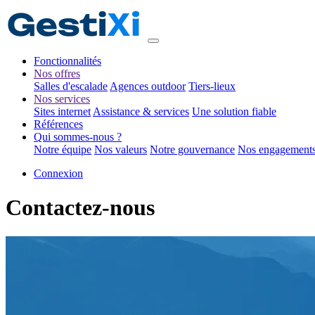
Fonctionnalités
Nos offres
Salles d'escalade
Agences outdoor
Tiers-lieux
Nos services
Sites internet
Assistance & services
Une solution fiable
Références
Qui sommes-nous ?
Notre équipe
Nos valeurs
Notre gouvernance
Nos engagement
Connexion
Contactez-nous